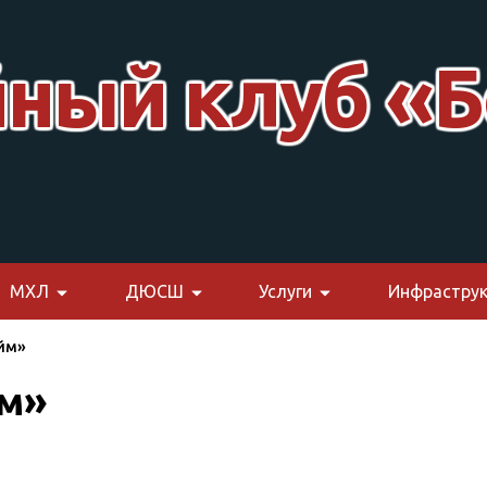
ный клуб «Б
МХЛ
ДЮСШ
Услуги
Инфраструк
йм»
йм»